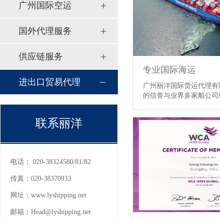
广州国际空运
国外代理服务
供应链服务
专业国际海运
进出口贸易代理
广州丽洋国际货运代理有
的信誉与业界多家船公司
系客户可因此透过我们享
价以充分掌握经济优势及
联系丽洋
客户可以利用我们全球
电话：
020-38324580/81/82
传真：
020-38370933
网址：
www.lyshipping.net
邮箱：
Head@lyshipping.net